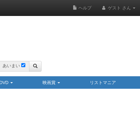
ヘルプ
ゲスト さん
あいまい
y/DVD
映画賞
リストマニア