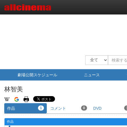
劇場公開スケジュール
ニュース
林智美
作品
1
コメント
0
DVD
作品