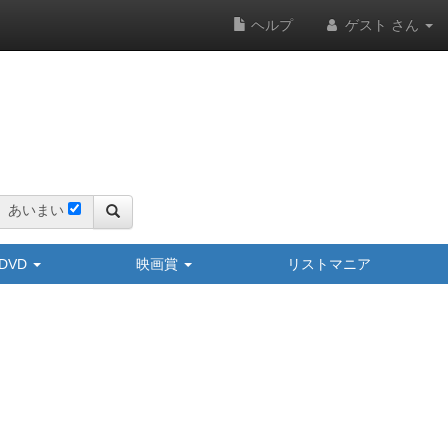
ヘルプ
ゲスト さん
あいまい
y/DVD
映画賞
リストマニア