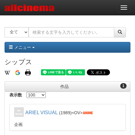
ナ
ビ
ゲ
ー
シ
ョ
ン
メニュー
シップス
1
作品
表示数
ARIEL VISUAL
1989
OV
企画