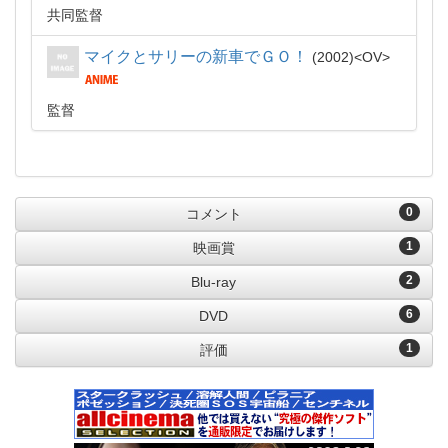
共同監督
マイクとサリーの新車でＧＯ！
2002
OV
監督
0
コメント
1
映画賞
2
Blu-ray
6
DVD
1
評価