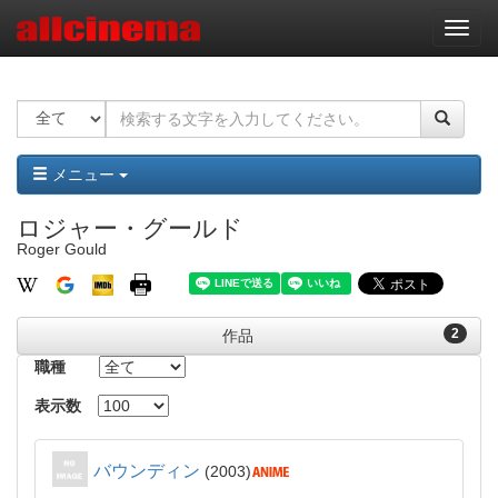
ナ
ビ
ゲ
ー
シ
ョ
ン
メニュー
ロジャー・グールド
Roger Gould
2
作品
職種
表示数
バウンディン
2003