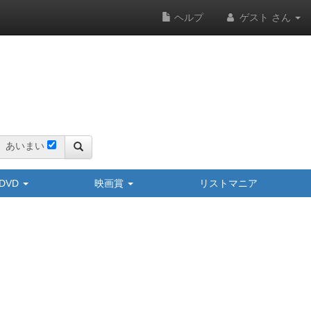
ヘルプ
ゲスト さん
あいまい
y/DVD
映画賞
リストマニア