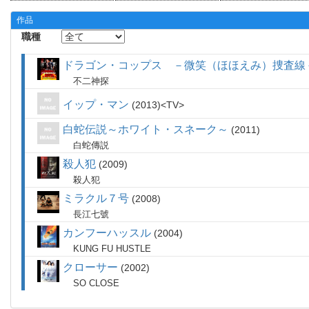
作品
職種
ドラゴン・コップス －微笑（ほほえみ）捜査線
不二神探
イップ・マン
2013
TV
白蛇伝説～ホワイト・スネーク～
2011
白蛇傳説
殺人犯
2009
殺人犯
ミラクル７号
2008
長江七號
カンフーハッスル
2004
KUNG FU HUSTLE
クローサー
2002
SO CLOSE