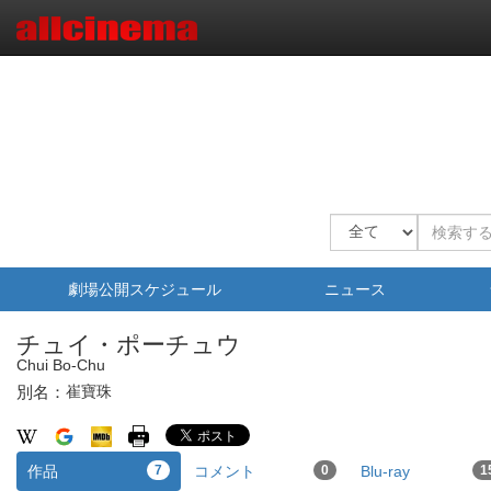
劇場公開スケジュール
ニュース
チュイ・ポーチュウ
Chui Bo-Chu
別名：
崔寶珠
作品
7
コメント
0
Blu-ray
1