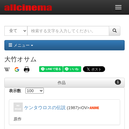
ナ
ビ
ゲ
ー
シ
ョ
ン
メニュー
大竹オサム
1
作品
表示数
ケンタウロスの伝説
1987
OV
原作