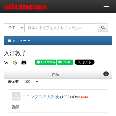
ナ
ビ
ゲ
ー
シ
ョ
ン
メニュー
入江敦子
1
作品
表示数
コロンブスの大冒険
1992
OV
翻訳