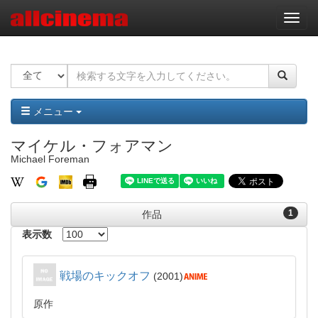
ナ
ビ
ゲ
ー
シ
ョ
ン
メニュー
マイケル・フォアマン
Michael Foreman
1
作品
表示数
戦場のキックオフ
2001
原作