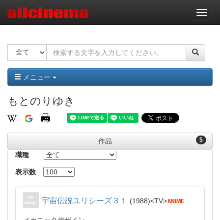
ナ
ビ
ゲ
ー
シ
ョ
ン
メニュー
もとのりゆき
5
作品
職種
表示数
宇宙伝説ユリシーズ３１
1988
TV