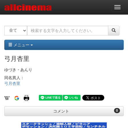
ナ
ビ
ゲ
ー
シ
ョ
ン
メニュー
弓月杏里
ゆづき・あんり
同名異人：
弓月杏里
0
コメント