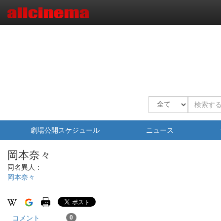
劇場公開スケジュール
ニュース
岡本奈々
同名異人：
岡本奈々
コメント
0