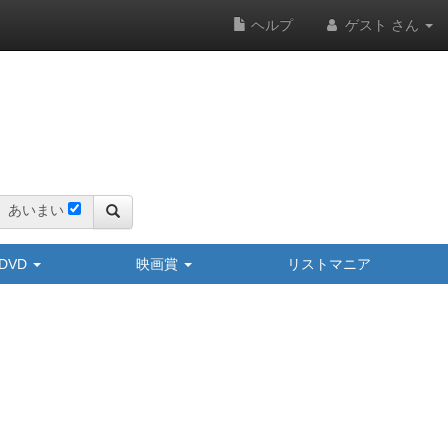
ヘルプ
ゲスト さん
あいまい
y/DVD
映画賞
リストマニア