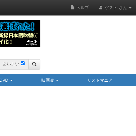
ヘルプ
ゲスト さん
あいまい
y/DVD
映画賞
リストマニア