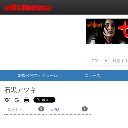
劇場公開スケジュール
ニュース
石黒アツキ
コメント
0
DVD
1