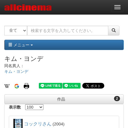
ナ
ビ
ゲ
ー
シ
ョ
ン
メニュー
キム・ヨンデ
同名異人：
キム・ヨンデ
2
作品
表示数
コックリさん
2004