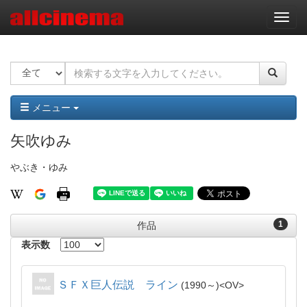
ナ
ビ
ゲ
ー
シ
ョ
ン
メニュー
矢吹ゆみ
やぶき・ゆみ
1
作品
表示数
ＳＦＸ巨人伝説 ライン
1990～
OV