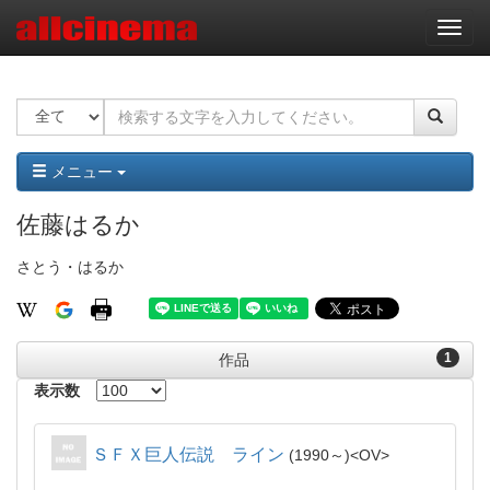
ナ
ビ
ゲ
ー
シ
ョ
ン
メニュー
佐藤はるか
さとう・はるか
1
作品
表示数
ＳＦＸ巨人伝説 ライン
1990～
OV