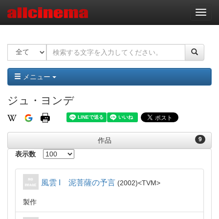
ナ
ビ
ゲ
ー
シ
ョ
ン
メニュー
ジュ・ヨンデ
9
作品
表示数
風雲 I 泥菩薩の予言
2002
TVM
製作