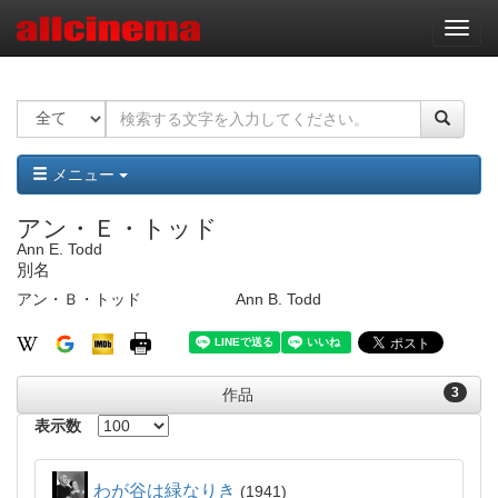
ナ
ビ
ゲ
ー
シ
ョ
ン
メニュー
アン・Ｅ・トッド
Ann E. Todd
別名
アン・Ｂ・トッド
Ann B. Todd
3
作品
表示数
わが谷は緑なりき
1941