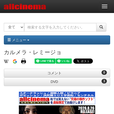
ナ
ビ
ゲ
ー
シ
ョ
ン
メニュー
カルメラ・レミージョ
0
コメント
3
DVD