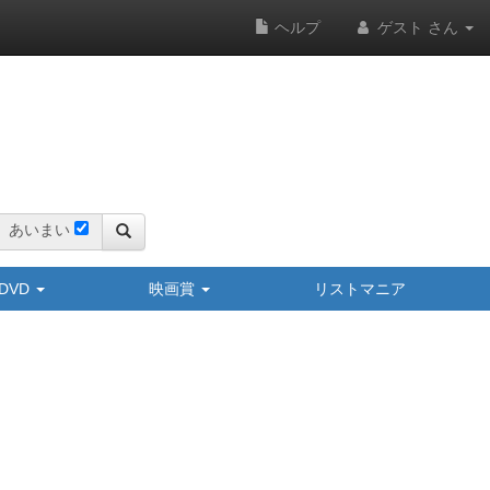
ヘルプ
ゲスト さん
あいまい
y/DVD
映画賞
リストマニア