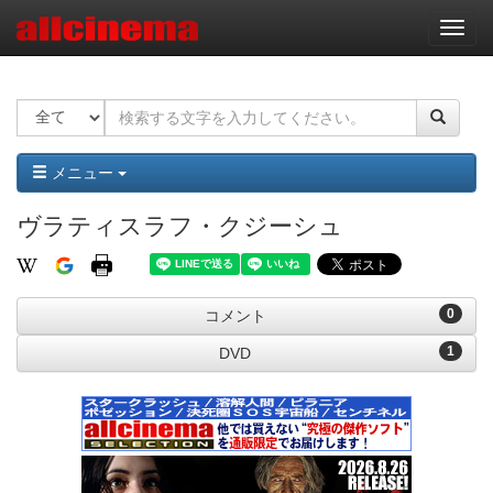
ナ
ビ
ゲ
ー
シ
ョ
ン
メニュー
ヴラティスラフ・クジーシュ
0
コメント
1
DVD