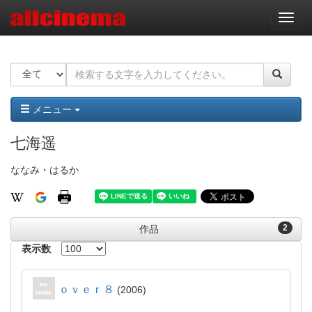
ナ
ビ
ゲ
ー
シ
ョ
ン
メニュー
七海遥
ななみ・はるか
2
作品
表示数
ｏｖｅｒ８
2006