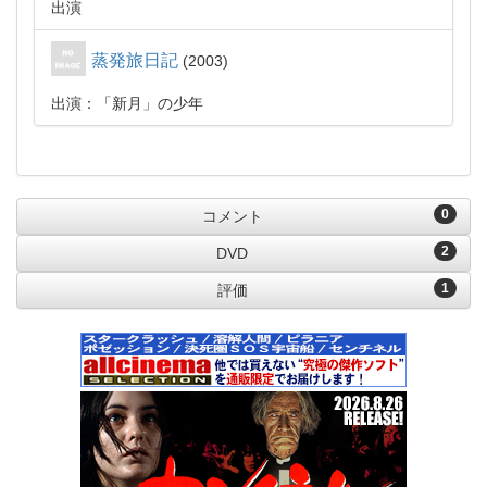
出演
蒸発旅日記
2003
出演：「新月」の少年
0
コメント
2
DVD
1
評価