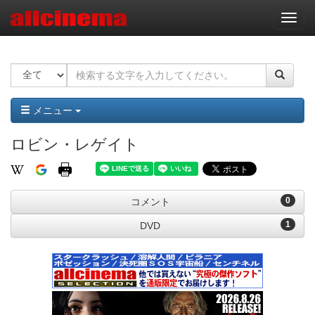
ナ
ビ
ゲ
ー
シ
ョ
ン
メニュー
ロビン・レゲイト
0
コメント
1
DVD