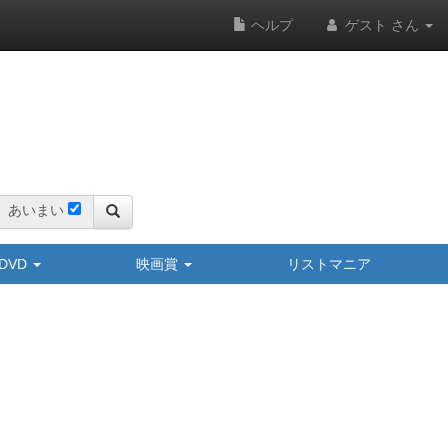
ヘルプ
ゲスト さん
あいまい
y/DVD
映画賞
リストマニア