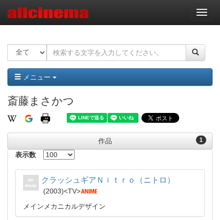
ナ
ビ
ゲ
ー
シ
ョ
ン
メニュー
斎藤まさかつ
1
作品
表示数
クラッシュギアＮｉｔｒｏ（ニトロ）
2003
TV
メインメカニカルデザイン