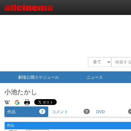
劇場公開スケジュール
ニュース
小池たかし
作品
3
コメント
0
DVD
作品