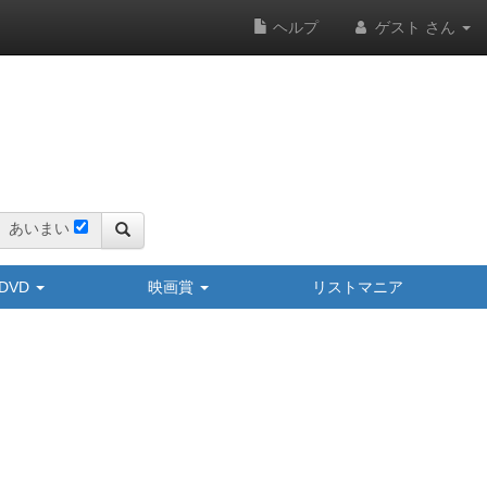
ヘルプ
ゲスト さん
あいまい
y/DVD
映画賞
リストマニア