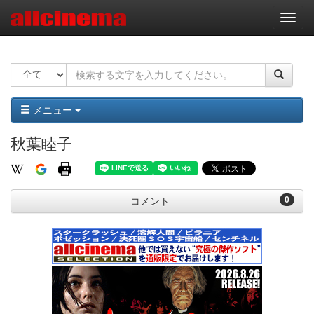
ナ
ビ
ゲ
ー
シ
ョ
ン
メニュー
秋葉睦子
0
コメント