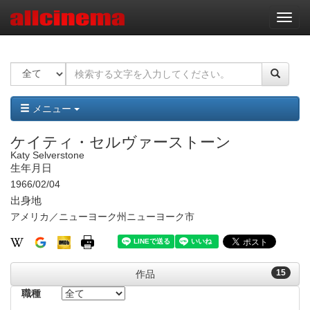
ナ
ビ
ゲ
ー
シ
ョ
ン
メニュー
ケイティ・セルヴァーストーン
Katy Selverstone
生年月日
1966/02/04
出身地
アメリカ／ニューヨーク州ニューヨーク市
15
作品
職種