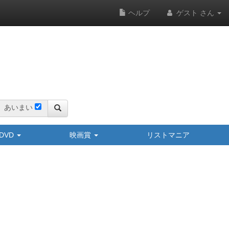
ヘルプ
ゲスト さん
あいまい
y/DVD
映画賞
リストマニア