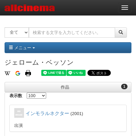
ナ
ビ
ゲ
ー
シ
ョ
ン
メニュー
ジェローム・ベッソン
1
作品
表示数
インモラルネクター
2001
出演