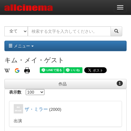
ナ
ビ
ゲ
ー
シ
ョ
ン
メニュー
キム・メイ・ゲスト
1
作品
表示数
ザ・ミラー
2000
出演