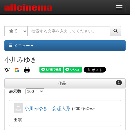
ナ
ビ
ゲ
ー
シ
ョ
ン
メニュー
小川みゆき
1
作品
表示数
小川みゆき 妄想人形
2002
OV
出演