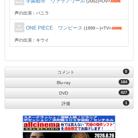
学園都市 ヴァラノワール
2002
OV
声の出演：バニラ
ONE PIECE ワンピース
1999～
TV
声の出演：キウイ
0
コメント
184
Blu-ray
427
DVD
1
評価