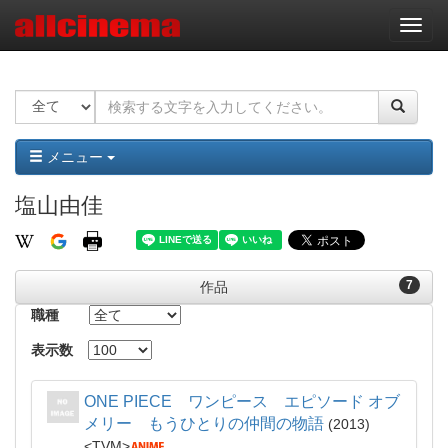
ナ
ビ
ゲ
ー
シ
ョ
ン
メニュー
塩山由佳
7
作品
職種
表示数
ONE PIECE ワンピース エピソード オブ
メリー もうひとりの仲間の物語
2013
TVM