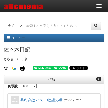
ナ
ビ
ゲ
ー
シ
ョ
ン
メニュー
佐々木日記
ささき・にっき
6
作品
表示数
暴行高速バス 欲望の雫
2004
OV