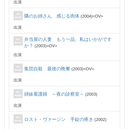
出演
隣のお姉さん 感じる肉体
2004
OV
出演
弁当屋の人妻 もう一品、私はいかがです
か？
2003
OV
出演
集団自殺 最後の晩餐
2003
OV
出演
姉妹看護婦 ～夜の診察室～
2003
出演
ロスト・ヴァージン 手錠の疼き
2002