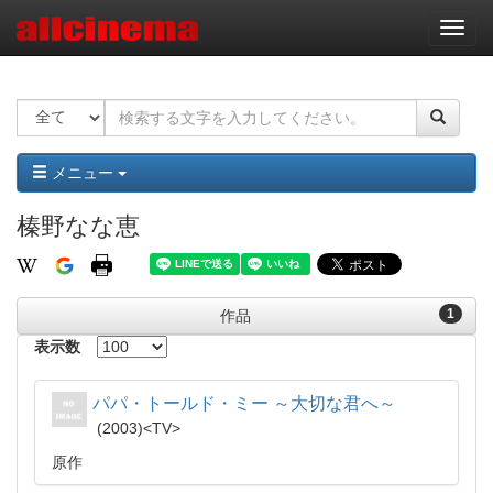
ナ
ビ
ゲ
ー
シ
ョ
ン
メニュー
榛野なな恵
1
作品
表示数
パパ・トールド・ミー ～大切な君へ～
2003
TV
原作