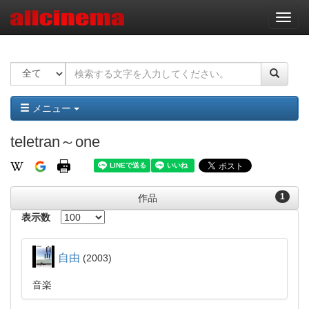
ナ
ビ
ゲ
ー
シ
ョ
ン
メニュー
teletran～one
1
作品
表示数
自由
2003
音楽