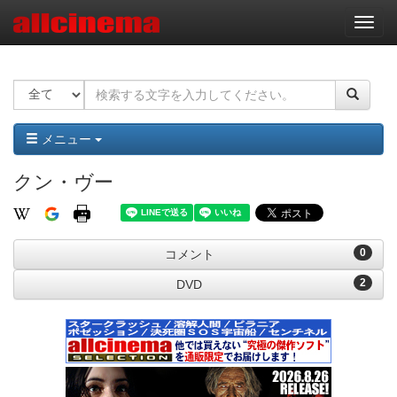
ナ
ビ
ゲ
ー
シ
ョ
ン
メニュー
クン・ヴー
0
コメント
2
DVD