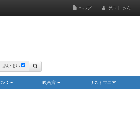
ヘルプ
ゲスト さん
あいまい
y/DVD
映画賞
リストマニア