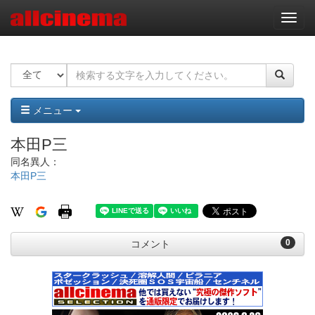
ナ
ビ
ゲ
ー
シ
ョ
ン
メニュー
本田P三
同名異人：
本田P三
0
コメント