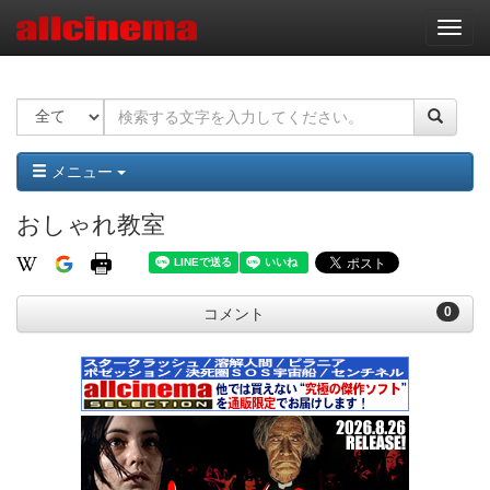
ナ
ビ
ゲ
ー
シ
ョ
ン
メニュー
おしゃれ教室
0
コメント