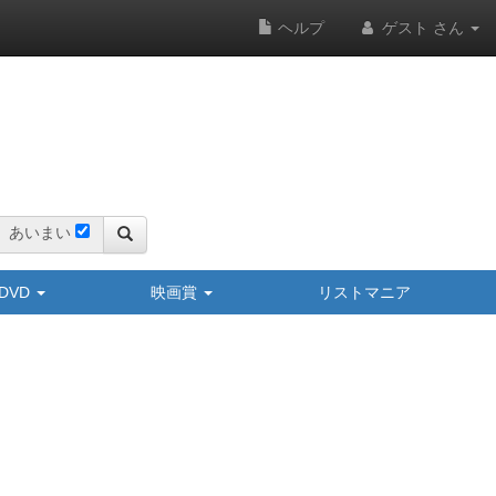
ヘルプ
ゲスト さん
あいまい
y/DVD
映画賞
リストマニア