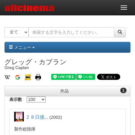
ナ
ビ
ゲ
ー
シ
ョ
ン
メニュー
グレッグ・カプラン
Greg Caplan
1
作品
表示数
２８日後...
2002
製作総指揮