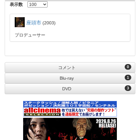
表示数
座頭市
2003
プロデューサー
0
コメント
1
Blu-ray
3
DVD