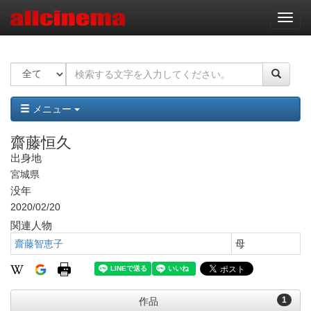
ナ
ビ
ゲ
ー
シ
ョ
ン
メニュー
齋藤恒久
出身地
宮城県
没年
2020/02/20
関連人物
齋藤智恵子
母
1
作品