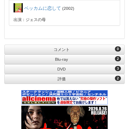
ベッカムに恋して
2002
出演：ジェスの母
0
コメント
2
Blu-ray
3
DVD
2
評価