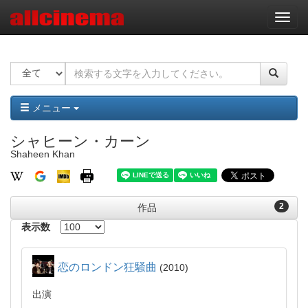
ナ
ビ
ゲ
ー
シ
ョ
ン
メニュー
シャヒーン・カーン
Shaheen Khan
2
作品
表示数
恋のロンドン狂騒曲
2010
出演