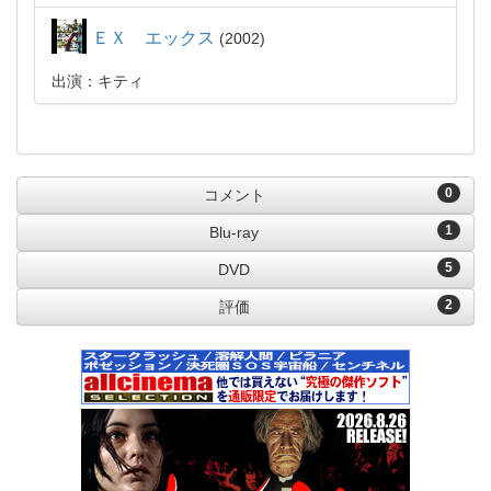
ＥＸ エックス
2002
出演：キティ
0
コメント
1
Blu-ray
5
DVD
2
評価