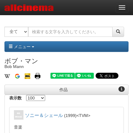
ナ
ビ
ゲ
ー
シ
ョ
ン
メニュー
ボブ・マン
Bob Mann
1
作品
表示数
ソニー＆シェール
1999
TVM
音楽