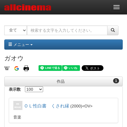
ナ
ビ
ゲ
ー
シ
ョ
ン
メニュー
ガオウ
1
作品
表示数
ＯＬ性白書 くされ縁
2000
OV
音楽