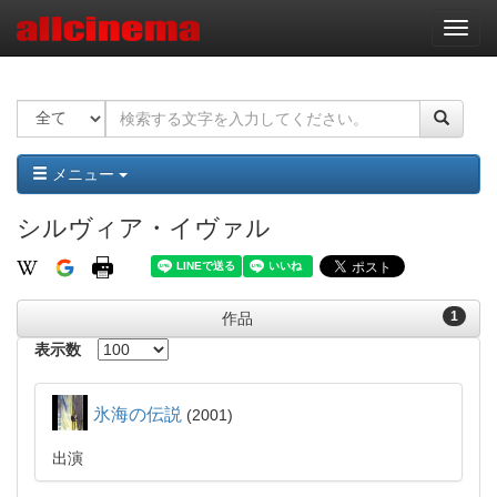
ナ
ビ
ゲ
ー
シ
ョ
ン
メニュー
シルヴィア・イヴァル
1
作品
表示数
氷海の伝説
2001
出演