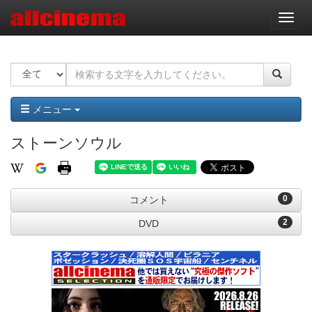
ナ
ビ
ゲ
ー
シ
ョ
ン
メニュー
ストーンソウル
0
コメント
2
DVD