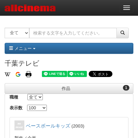
ナ
ビ
ゲ
ー
シ
ョ
ン
メニュー
千葉テレビ
1
作品
職種
表示数
ベースボールキッズ
2003