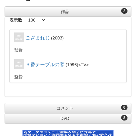
2
作品
表示数
ござまれじ
2003
監督
３番テーブルの客
1996
TV
監督
0
コメント
8
DVD