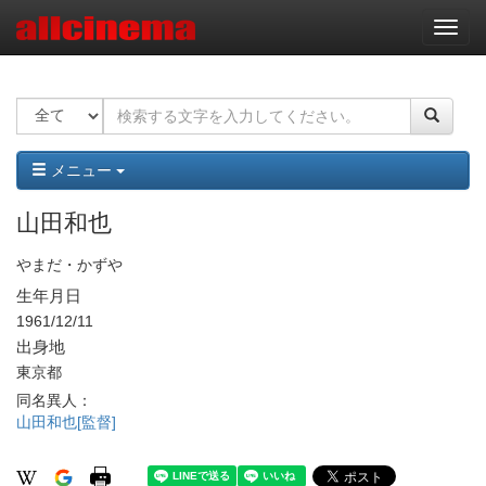
ナ
ビ
ゲ
ー
シ
ョ
ン
メニュー
山田和也
やまだ・かずや
生年月日
1961/12/11
出身地
東京都
同名異人：
山田和也[監督]